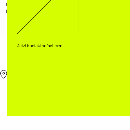
Dr. Stephanie Rupf-Köhler und Arndt-Hilmar Köhler (MOM,
M.Sc.)
Jetzt Kontakt aufnehmen
Überweiserformular zum Download